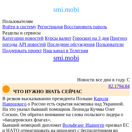
smi.mobi
Пользователям
Войти в систему
Регистрация
Восстановить пароль
Разделы и сервисы
Категории новостей
Курсы валют
Гороскоп на 3 дня
Прогноз
погоды
API новостей
Последние обсуждения
Пользователи
Поддержать проект
Наш канал в Телеграм
smi.mobi
Новости все дни в году. С
82.17
94.84
ЧТО НУЖНО ЗНАТЬ СЕЙЧАС
В резком высказывании президента Польши
Кароля
Навроцкого
о России есть скрытая насмешка над Украиной.
На это указал бывший помощник Леонида Кучмы Олег
Соскин. Он обратил внимание на слова польского лидера о
«бандеровских флагах».
Бывший немецкий дипломат
Вольфганг Ишингер
призвал ЕС
и НАТО отреагировать на инцидент с беспилотником во