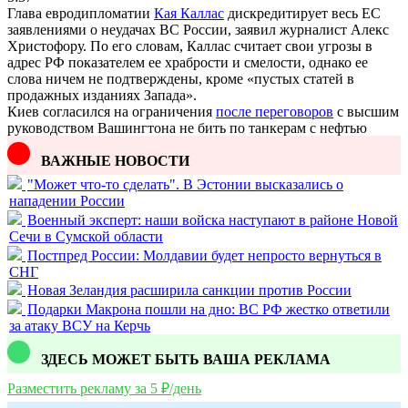
Глава евродипломатии
Кая Каллас
дискредитирует весь ЕС
заявлениями о неудачах ВС России, заявил журналист Алекс
Христофору. По его словам, Каллас считает свои угрозы в
адрес РФ показателем ее храбрости и смелости, однако ее
слова ничем не подтверждены, кроме «пустых статей в
продажных изданиях Запада».
Киев согласился на ограничения
после переговоров
с высшим
руководством Вашингтона не бить по танкерам с нефтью
ВАЖНЫЕ НОВОСТИ
"Может что-то сделать". В Эстонии высказались о
нападении России
Военный эксперт: наши войска наступают в районе Новой
Сечи в Сумской области
Постпред России: Молдавии будет непросто вернуться в
СНГ
Новая Зеландия расширила санкции против России
Подарки Макрона пошли на дно: ВС РФ жестко ответили
за атаку ВСУ на Керчь
ЗДЕСЬ МОЖЕТ БЫТЬ ВАША РЕКЛАМА
Разместить рекламу за 5 ₽/день