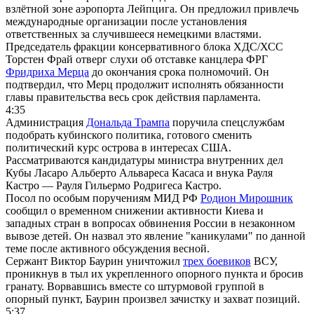
взлётной зоне аэропорта Лейпцига. Он предложил привлечь
международные организации после установления
ответственных за случившееся немецкими властями.
Председатель фракции консервативного блока ХДС/ХСС
Торстен Фрай отверг слухи об отставке канцлера ФРГ
Фридриха Мерца
до окончания срока полномочий. Он
подтвердил, что Мерц продолжит исполнять обязанности
главы правительства весь срок действия парламента.
4:35
Администрация
Дональда Трампа
поручила спецслужбам
подобрать кубинского политика, готового сменить
политический курс острова в интересах США.
Рассматриваются кандидатуры министра внутренних дел
Кубы Ласаро Альберто Альвареса Касаса и внука Рауля
Кастро — Рауля Гильермо Родригеса Кастро.
Посол по особым поручениям МИД РФ
Родион Мирошник
сообщил о временном снижении активности Киева и
западных стран в вопросах обвинения России в незаконном
вывозе детей. Он назвал это явление "каникулами" по данной
теме после активного обсуждения весной.
Сержант Виктор Баурин уничтожил
трех боевиков
ВСУ,
проникнув в тыл их укрепленного опорного пункта и бросив
гранату. Ворвавшись вместе со штурмовой группой в
опорный пункт, Баурин произвел зачистку и захват позиций.
5:37