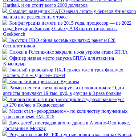
Hardtail, и он стоит всего 2000 долларов
Самолет-разведчик НАТО начал летать у берегов Финского
залива вне разрешенных трасс
Конфигурация памяти из 2015 года, процессор — из 2022
года. Будущий Samsung Galaxy A18 протестировали в
Geekbench
За сутки ПВО сбила восемь крылатых ракет и 828
беспилотников
Пляжи в Геленджике закрыли из-за угрозы атаки БПЛА
Офицер назвал место запуска БПЛА для атаки на
Краснодар
Главный провокатор НХЛ снялся уже в трех фильмах
Нолана. И в «Одиссее» тоже!
Зеленский встретился с Вучичем
Размер пенсии звезд шокирует их поклонников: Одни
артисты получают 19 тыс. руб, а другие в 3 раза больше
Ворона пробила визор мотоциклисту, разогнавшемуся
до 270 км/час в Подмосковье
Месси стал «рекордсменом» по количеству полученных
угроз во время ЧМ-2026
Двух детей, пострадавших от дрона в Архипо-Осиповке,
доставили в Москву
Результаты атак ВС РФ: пустые полки в магазинах Киева,