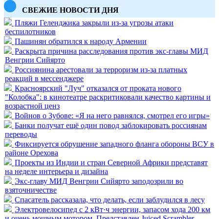
СВЕЖИЕ НОВОСТИ ДНЯ
Пляжи Геленджика закрыли из-за угрозы атаки
беспилотников
Пашинян обратился к народу Армении
Раскрыта причина расследования против экс-главы МИД
Венгрии Сийярто
Россиянина арестовали за терроризм из-за платных
реакций в мессенджере
Красноярский "Луч" отказался от проката нового
"Колобка": в кинотеатре раскритиковали качество картины и
возрастной ценз
Войнов о Зубове: «Я на него равнялся, смотрел его игры»
Банки получат ещё один повод заблокировать россиянам
переводы
Фиксируется обрушение западного фланга обороны ВСУ в
районе Орехова
Проекты из Индии и стран Северной Африки представят
на неделе интерьера и дизайна
Экс-главу МИД Венгрии Сийярто заподозрили во
взяточничестве
Спасатель рассказала, что делать, если заблудился в лесу
Электровелосипед с 2 кВт·ч энергии, запасом хода 200 км
и очень мощным мотором. Представлен Juiced Scrambler