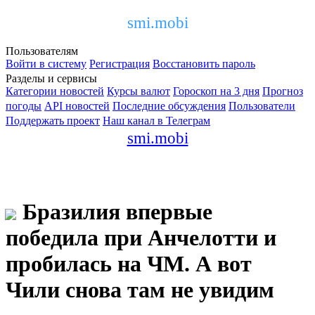
smi.mobi
Пользователям
Войти в систему
Регистрация
Восстановить пароль
Разделы и сервисы
Категории новостей
Курсы валют
Гороскоп на 3 дня
Прогноз
погоды
API новостей
Последние обсуждения
Пользователи
Поддержать проект
Наш канал в Телеграм
smi.mobi
Бразилия впервые
победила при Анчелотти и
пробилась на ЧМ. А вот
Чили снова там не увидим