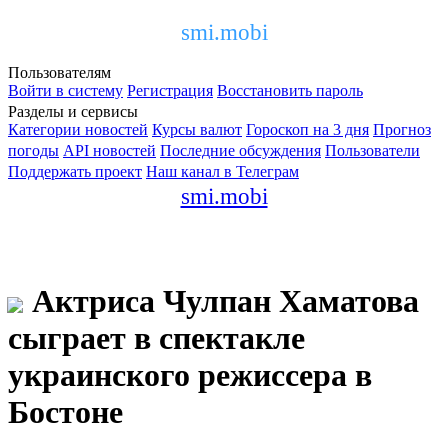
smi.mobi
Пользователям
Войти в систему
Регистрация
Восстановить пароль
Разделы и сервисы
Категории новостей
Курсы валют
Гороскоп на 3 дня
Прогноз
погоды
API новостей
Последние обсуждения
Пользователи
Поддержать проект
Наш канал в Телеграм
smi.mobi
Актриса Чулпан Хаматова
сыграет в спектакле
украинского режиссера в
Бостоне