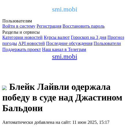
smi.mobi
Пользователям
Войти в систему
Регистрация
Восстановить пароль
Разделы и сервисы
Категории новостей
Курсы валют
Гороскоп на 3 дня
Прогноз
погоды
API новостей
Последние обсуждения
Пользователи
Поддержать проект
Наш канал в Телеграм
smi.mobi
Блейк Лайвли одержала
победу в суде над Джастином
Бальдони
Автоматически добавлена на сайт: 11 июн 2025, 15:17