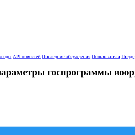
огоды
API новостей
Последние обсуждения
Пользователи
Подде
параметры госпрограммы воору