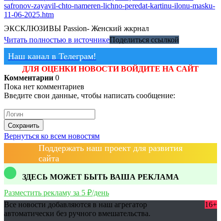
safronov-zayavil-chto-nameren-lichno-peredat-kartinu-ilonu-masku-
11-06-2025.htm
ЭКСКЛЮЗИВЫ
Passion- Женский жкрнал
Читать полностью в источнике
Поделиться ссылкой
Наш канал в Телеграм!
ДЛЯ ОЦЕНКИ НОВОСТИ ВОЙДИТЕ НА САЙТ
Комментарии
0
Пока нет комментариев
Введите свои данные, чтобы написать сообщение:
Сохранить
Вернуться ко всем новостям
Поддержать наш проект для развития
сайта
ЗДЕСЬ МОЖЕТ БЫТЬ ВАША РЕКЛАМА
Разместить рекламу за 5 ₽/день
Все новости добавляются в наш агрегатор
16+
автоматически без ручного вмешательства.