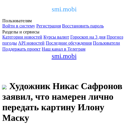
smi.mobi
Пользователям
Войти в систему
Регистрация
Восстановить пароль
Разделы и сервисы
Категории новостей
Курсы валют
Гороскоп на 3 дня
Прогноз
погоды
API новостей
Последние обсуждения
Пользователи
Поддержать проект
Наш канал в Телеграм
smi.mobi
Художник Никас Сафронов
заявил, что намерен лично
передать картину Илону
Маску