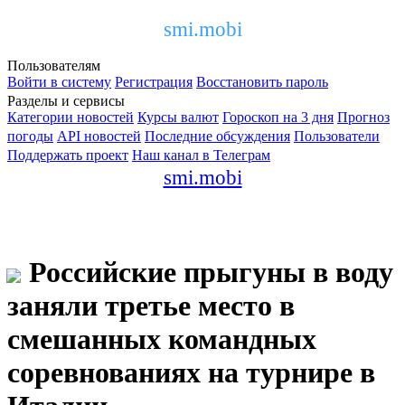
smi.mobi
Пользователям
Войти в систему
Регистрация
Восстановить пароль
Разделы и сервисы
Категории новостей
Курсы валют
Гороскоп на 3 дня
Прогноз
погоды
API новостей
Последние обсуждения
Пользователи
Поддержать проект
Наш канал в Телеграм
smi.mobi
Российские прыгуны в воду
заняли третье место в
смешанных командных
соревнованиях на турнире в