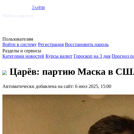
smi.mobi
Войти
Найти новости
Пользователям
Войти в систему
Регистрация
Восстановить пароль
Разделы и сервисы
Категории новостей
Курсы валют
Гороскоп на 3 дня
Прогноз п
Царёв: партию Маска в США
Автоматически добавлена на сайт: 6 июл 2025, 15:00