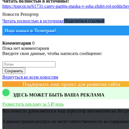
Читать полностью в источнике:
https://topcor.ru/61731-carev-partiju-maska-v-ssha-zhdet-rol-politic
Новости
Репортер
Читать полностью в источнике
Поделиться ссылкой
Наш канал в Телеграм!
Комментарии
0
Пока нет комментариев
Введите свои данные, чтобы написать сообщение:
Сохранить
Вернуться ко всем новостям
Поддержать наш проект для развития сайта
ЗДЕСЬ МОЖЕТ БЫТЬ ВАША РЕКЛАМА
Разместить рекламу за 5 ₽/день
Все новости добавляются в наш агрегатор автоматически без р
Администрация ресурса не несет ответственности за содержани