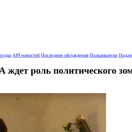
огоды
API новостей
Последние обсуждения
Пользователи
Подде
 ждет роль политического зо