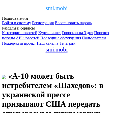
smi.mobi
Пользователям
Войти в систему
Регистрация
Восстановить пароль
Разделы и сервисы
Категории новостей
Курсы валют
Гороскоп на 3 дня
Прогноз
погоды
API новостей
Последние обсуждения
Пользователи
Поддержать проект
Наш канал в Телеграм
smi.mobi
«А-10 может быть
истребителем «Шахедов»: в
украинской прессе
призывают США передать