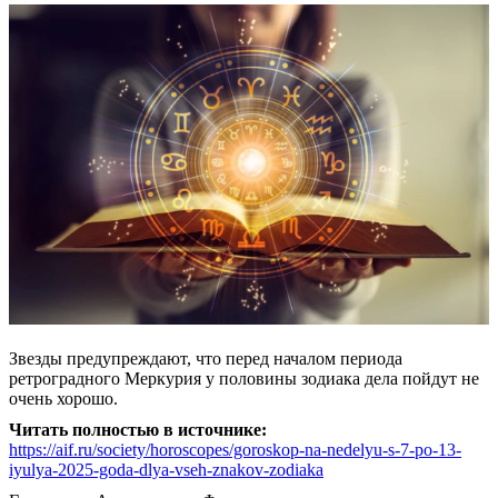
Звезды предупреждают, что перед началом периода
ретроградного Меркурия у половины зодиака дела пойдут не
очень хорошо.
Читать полностью в источнике:
https://aif.ru/society/horoscopes/goroskop-na-nedelyu-s-7-po-13-
iyulya-2025-goda-dlya-vseh-znakov-zodiaka