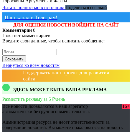
Гороскопы
Аргументы и Факты
Читать полностью в источнике
Поделиться ссылкой
Наш канал в Телеграм!
ДЛЯ ОЦЕНКИ НОВОСТИ ВОЙДИТЕ НА САЙТ
Комментарии
0
Пока нет комментариев
Введите свои данные, чтобы написать сообщение:
Сохранить
Вернуться ко всем новостям
Поддержать наш проект для развития
сайта
ЗДЕСЬ МОЖЕТ БЫТЬ ВАША РЕКЛАМА
Разместить рекламу за 5 ₽/день
Все новости добавляются в наш агрегатор
16+
автоматически без ручного вмешательства.
Администрация ресурса не несет ответственности за
содержание новостей. Вы можете пожаловаться на новость