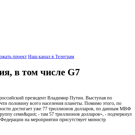
ржать проект
Наш канал в Телеграм
я, в том числе G7
л российский президент Владимир Путин. Выступая по
очти половину всего населения планеты. Помимо этого, по
ости достигает уже 77 триллионов долларов, по данным МВФ
руппу семи&quot; - там 57 триллионов долларов», - подчеркнул
 Федерации на мероприятии присутствует министр