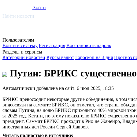
smi.mobi
Войти
Найти новости
Пользователям
Войти в систему
Регистрация
Восстановить пароль
Разделы и сервисы
Категории новостей
Курсы валют
Гороскоп на 3 дня
Прогноз п
Путин: БРИКС существенно п
Автоматически добавлена на сайт: 6 июл 2025, 18:35
БРИКС превосходит некоторые другие объединения, в том числ
видеосвязи на саммите БРИКС, он отметил, что страны объедин
словам Путина, на долю БРИКС приходится 40% мировой экон
за 2025 год. Кстати, по этому показателю БРИКС существенно 
президент. Саммит БРИКС проходит в Рио-де-Жанейро, Владим
иностранных дел России Сергей Лавров.
Читать полностью в источнике: