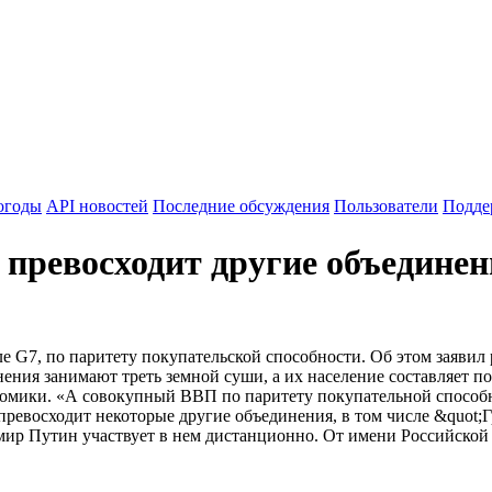
огоды
API новостей
Последние обсуждения
Пользователи
Подде
ревосходит другие объединени
е G7, по паритету покупательской способности. Об этом заяви
ения занимают треть земной суши, а их население составляет п
омики. «А совокупный ВВП по паритету покупательной способн
превосходит некоторые другие объединения, в том числе &quot;Г
ир Путин участвует в нем дистанционно. От имени Российской