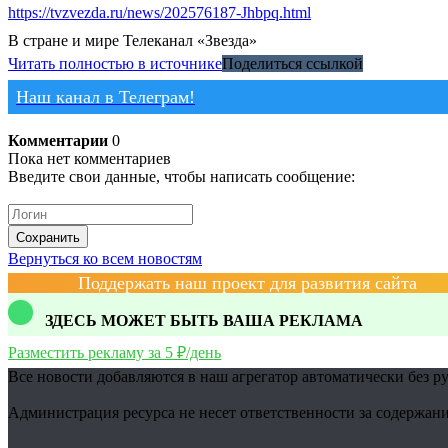
https://tvzvezda.ru/news/202576187-Jhbpq.html
В стране и мире
Телеканал «Звезда»
Читать полностью в источнике
Поделиться ссылкой
Наш канал в Телеграм!
Комментарии
0
Пока нет комментариев
Введите свои данные, чтобы написать сообщение:
Сохранить
Вернуться ко всем новостям
Поддержать наш проект для развития сайта
ЗДЕСЬ МОЖЕТ БЫТЬ ВАША РЕКЛАМА
Разместить рекламу за 5 ₽/день
Все новости добавляются в наш агрегатор автоматически без р
Администрация ресурса не несет ответственности за содержани