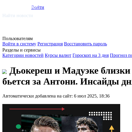
smi.mobi
Войти
Найти новости
Пользователям
Войти в систему
Регистрация
Восстановить пароль
Разделы и сервисы
Категории новостей
Курсы валют
Гороскоп на 3 дня
Прогноз п
Дьокереш и Мадуэке близки 
бьется за Антони. Инсайды дн
Автоматически добавлена на сайт: 6 июл 2025, 18:36