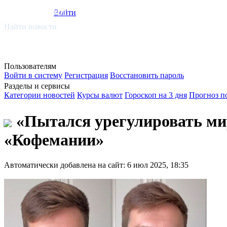
smi.mobi
Войти
Найти новости
Пользователям
Войти в систему
Регистрация
Восстановить пароль
Разделы и сервисы
Категории новостей
Курсы валют
Гороскоп на 3 дня
Прогноз п
«Пытался урегулировать мир
«Кофемании»
Автоматически добавлена на сайт: 6 июл 2025, 18:35