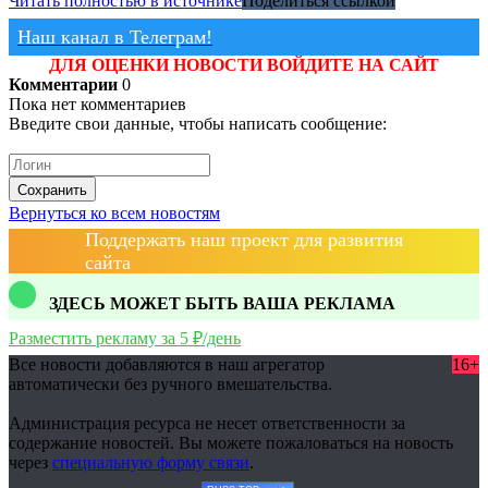
Читать полностью в источнике
Поделиться ссылкой
Наш канал в Телеграм!
ДЛЯ ОЦЕНКИ НОВОСТИ ВОЙДИТЕ НА САЙТ
Комментарии
0
Пока нет комментариев
Введите свои данные, чтобы написать сообщение:
Сохранить
Вернуться ко всем новостям
Поддержать наш проект для развития
сайта
ЗДЕСЬ МОЖЕТ БЫТЬ ВАША РЕКЛАМА
Разместить рекламу за 5 ₽/день
Все новости добавляются в наш агрегатор
16+
автоматически без ручного вмешательства.
Администрация ресурса не несет ответственности за
содержание новостей. Вы можете пожаловаться на новость
через
специальную форму связи
.