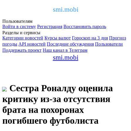
smi.mobi
Пользователям
Войти в систему
Регистрация
Восстановить пароль
Разделы и сервисы
Категории новостей
Курсы валют
Гороскоп на 3 дня
Прогноз
погоды
API новостей
Последние обсуждения
Пользователи
Поддержать проект
Наш канал в Телеграм
smi.mobi
Сестра Роналду оценила
критику из-за отсутствия
брата на похоронах
погибшего футболиста