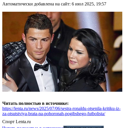
Автоматически добавлена на сайт: 6 июл 2025, 19:57
Читать полностью в источнике:
https://lenta.ru/news/2025/07/06/sestra-ronaldu-otsenila-kritiku-iz-
za-otsutstviya-brata-na-pohoronah-pogibshego-futbolista/
Спорт
Lenta.ru