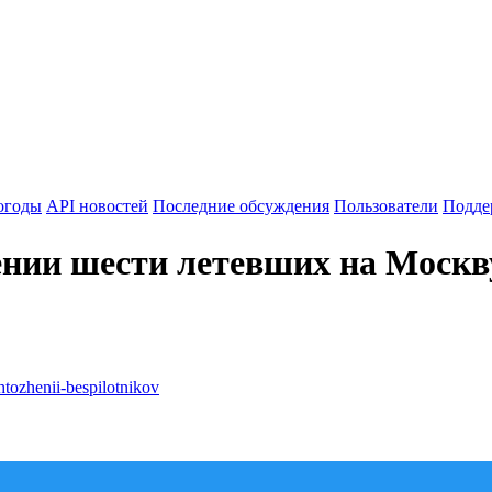
огоды
API новостей
Последние обсуждения
Пользователи
Подде
ении шести летевших на Москв
tozhenii-bespilotnikov