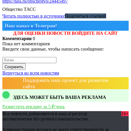
https://tass.ru/obschestvo/24445497
Общество
ТАСС
Читать полностью в источнике
Поделиться ссылкой
Наш канал в Телеграм!
ДЛЯ ОЦЕНКИ НОВОСТИ ВОЙДИТЕ НА САЙТ
Комментарии
0
Пока нет комментариев
Введите свои данные, чтобы написать сообщение:
Сохранить
Вернуться ко всем новостям
Поддержать наш проект для развития
сайта
ЗДЕСЬ МОЖЕТ БЫТЬ ВАША РЕКЛАМА
Разместить рекламу за 5 ₽/день
Все новости добавляются в наш агрегатор
16+
автоматически без ручного вмешательства.
Администрация ресурса не несет ответственности за