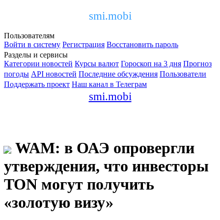
smi.mobi
Пользователям
Войти в систему
Регистрация
Восстановить пароль
Разделы и сервисы
Категории новостей
Курсы валют
Гороскоп на 3 дня
Прогноз
погоды
API новостей
Последние обсуждения
Пользователи
Поддержать проект
Наш канал в Телеграм
smi.mobi
WAM: в ОАЭ опровергли
утверждения, что инвесторы
TON могут получить
«золотую визу»