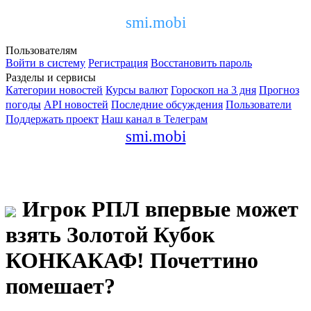
smi.mobi
Пользователям
Войти в систему
Регистрация
Восстановить пароль
Разделы и сервисы
Категории новостей
Курсы валют
Гороскоп на 3 дня
Прогноз
погоды
API новостей
Последние обсуждения
Пользователи
Поддержать проект
Наш канал в Телеграм
smi.mobi
Игрок РПЛ впервые может
взять Золотой Кубок
КОНКАКАФ! Почеттино
помешает?