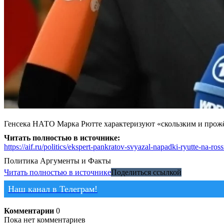
Генсека НАТО Марка Рютте характеризуют «скользким и про
Читать полностью в источнике:
https://aif.ru/politics/ekspert-pankratov-svyazal-napadki-ryutte-na-ro
Политика
Аргументы и Факты
Читать полностью в источнике
Поделиться ссылкой
Наш канал в Телеграм!
Комментарии
0
Пока нет комментариев