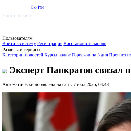
smi.mobi
Войти
Найти новости
Пользователям
Войти в систему
Регистрация
Восстановить пароль
Разделы и сервисы
Категории новостей
Курсы валют
Гороскоп на 3 дня
Прогноз п
Эксперт Панкратов связал н
Автоматически добавлена на сайт: 7 июл 2025, 04:48