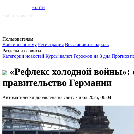
smi.mobi
Войти
Найти новости
Пользователям
Войти в систему
Регистрация
Восстановить пароль
Разделы и сервисы
Категории новостей
Курсы валют
Гороскоп на 3 дня
Прогноз п
«Рефлекс холодной войны»: 
правительство Германии
Автоматически добавлена на сайт: 7 июл 2025, 06:04