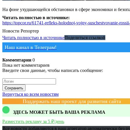
На фоне ухудшающейся обстановки в сфере экономики и безопа
Читать полностью в источнике:
https://topcor.ru/61741-refleks-holodnoj-vojny-suschestvovanie-rossii
Новости
Репортер
Читать полностью в источнике
Поделиться ссылкой
Наш канал в Телеграм!
Комментарии
0
Пока нет комментариев
Введите свои данные, чтобы написать сообщение:
Сохранить
Вернуться ко всем новостям
Поддержать наш проект для развития сайта
ЗДЕСЬ МОЖЕТ БЫТЬ ВАША РЕКЛАМА
Разместить рекламу за 5 ₽/день
Все новости добавляются в наш агрегатор автоматически без р