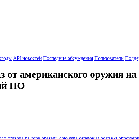
огоды
API новостей
Последние обсуждения
Пользователи
Подде
з от американского оружия на
ий ПО
go-oruzhija-na-fone-opasenij-chto-ssha-ostanovjat-postavki-obnovleni