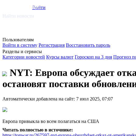
smi.mobi
Войти
Найти новости
Пользователям
Войти в систему
Регистрация
Восстановить пароль
Разделы и сервисы
Категории новостей
Курсы валют
Гороскоп на 3 дня
Прогноз п
NYT: Европа обсуждает отка
остановят поставки обновлен
Автоматически добавлена на сайт: 7 июл 2025, 07:07
Европа привыкла во всем полагаться на США
Читать полностью в источнике:
https://topwar.ru/267597-nyt-evropa-obsuzhdaet-otkaz-ot-amerikansko