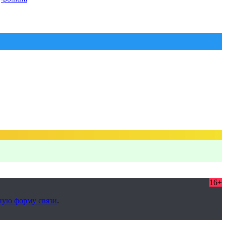
16+
ную форму связи
.