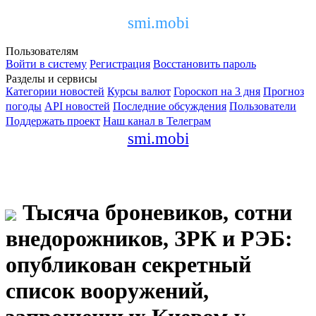
smi.mobi
Пользователям
Войти в систему
Регистрация
Восстановить пароль
Разделы и сервисы
Категории новостей
Курсы валют
Гороскоп на 3 дня
Прогноз
погоды
API новостей
Последние обсуждения
Пользователи
Поддержать проект
Наш канал в Телеграм
smi.mobi
Тысяча броневиков, сотни
внедорожников, ЗРК и РЭБ:
опубликован секретный
список вооружений,