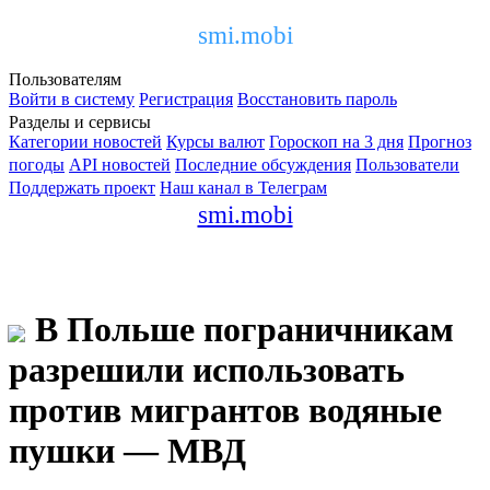
smi.mobi
Пользователям
Войти в систему
Регистрация
Восстановить пароль
Разделы и сервисы
Категории новостей
Курсы валют
Гороскоп на 3 дня
Прогноз
погоды
API новостей
Последние обсуждения
Пользователи
Поддержать проект
Наш канал в Телеграм
smi.mobi
В Польше пограничникам
разрешили использовать
против мигрантов водяные
пушки — МВД