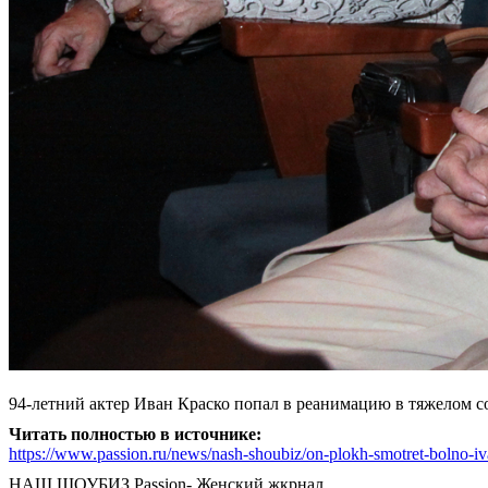
94-летний актер Иван Краско попал в реанимацию в тяжелом с
Читать полностью в источнике:
https://www.passion.ru/news/nash-shoubiz/on-plokh-smotret-bolno-i
НАШ ШОУБИЗ
Passion- Женский жкрнал