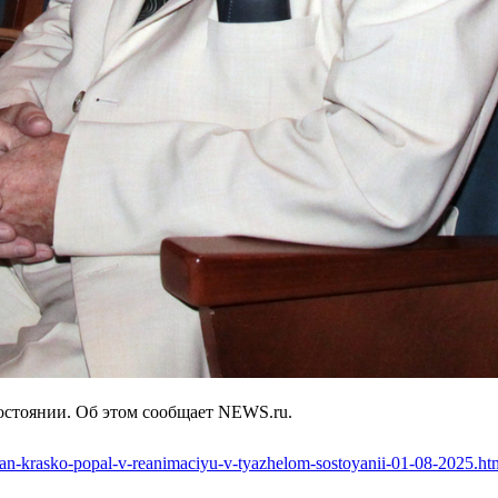
остоянии. Об этом сообщает NEWS.ru.
van-krasko-popal-v-reanimaciyu-v-tyazhelom-sostoyanii-01-08-2025.ht