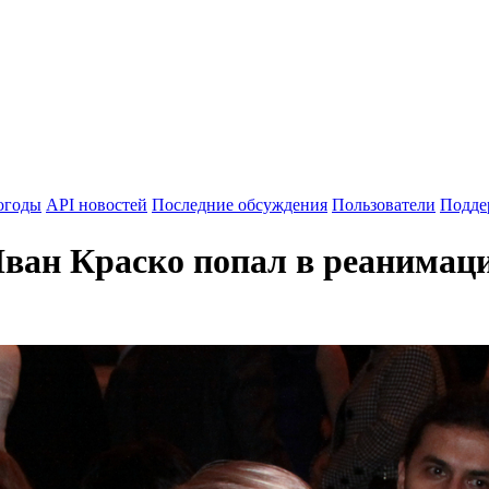
огоды
API новостей
Последние обсуждения
Пользователи
Подде
ван Краско попал в реанимац