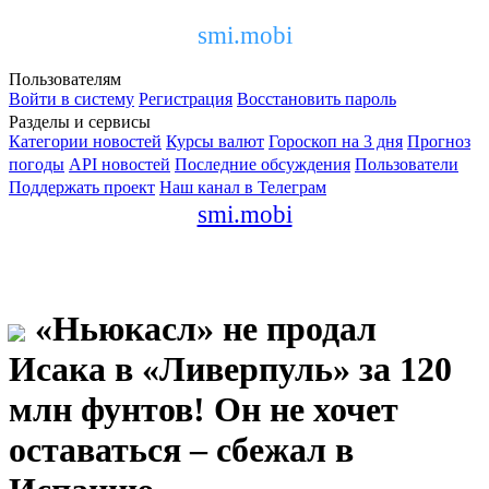
smi.mobi
Пользователям
Войти в систему
Регистрация
Восстановить пароль
Разделы и сервисы
Категории новостей
Курсы валют
Гороскоп на 3 дня
Прогноз
погоды
API новостей
Последние обсуждения
Пользователи
Поддержать проект
Наш канал в Телеграм
smi.mobi
«Ньюкасл» не продал
Исака в «Ливерпуль» за 120
млн фунтов! Он не хочет
оставаться – сбежал в