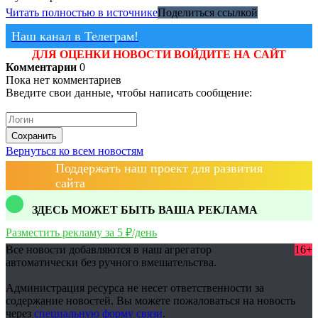
Читать полностью в источнике
Поделиться ссылкой
Наш канал в Телеграм!
ДЛЯ ОЦЕНКИ НОВОСТИ ВОЙДИТЕ НА САЙТ
Комментарии
0
Пока нет комментариев
Введите свои данные, чтобы написать сообщение:
Сохранить
Вернуться ко всем новостям
Поддержать наш проект для развития
сайта
ЗДЕСЬ МОЖЕТ БЫТЬ ВАША РЕКЛАМА
Разместить рекламу за 5 ₽/день
Все новости добавляются в наш агрегатор
16+
автоматически без ручного вмешательства.
Администрация ресурса не несет ответственности за
содержание новостей. Вы можете пожаловаться на новость
через
специальную форму связи
.