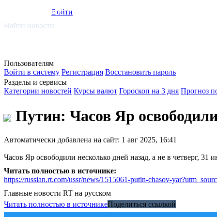
smi.mobi
Войти
Найти новости
Пользователям
Войти в систему
Регистрация
Восстановить пароль
Разделы и сервисы
Категории новостей
Курсы валют
Гороскоп на 3 дня
Прогноз п
Путин: Часов Яр освободили
Автоматически добавлена на сайт: 1 авг 2025, 16:41
Часов Яр освободили несколько дней назад, а не в четверг, 31
Читать полностью в источнике:
https://russian.rt.com/ussr/news/1515061-putin-chasov-yar?utm_
Главные новости
RT на русском
Читать полностью в источнике
Поделиться ссылкой