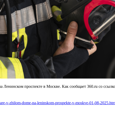
а Ленинском проспекте в Москве. Как сообщает 360.ru со ссылк
ozhare-v-zhilom-dome-na-leninskom-prospekte-v-moskve-01-08-2025.ht