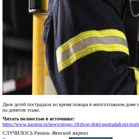
Двое детей пострадали во время пожара в многоэтажном доме н
на девятом этаже.
Читать полностью в источнике:
https://www.passion.ru/news/strogo-18/dvoe-detei-postradali-pri-p
СЛУЧИЛОСЬ
Passion- Женский жкрнал