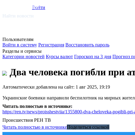
smi.mobi
Войти
Найти новости
Пользователям
Войти в систему
Регистрация
Восстановить пароль
Разделы и сервисы
Категории новостей
Курсы валют
Гороскоп на 3 дня
Прогноз п
Два человека погибли при а
Автоматически добавлена на сайт: 1 авг 2025, 19:19
Украинские боевики направили беспилотник на мирных жителе
Читать полностью в источнике:
https://ren.tv/news/proisshestviia/1355800-dva-cheloveka-pogibli-pri
Происшествия
РЕН ТВ
Читать полностью в источнике
Поделиться ссылкой