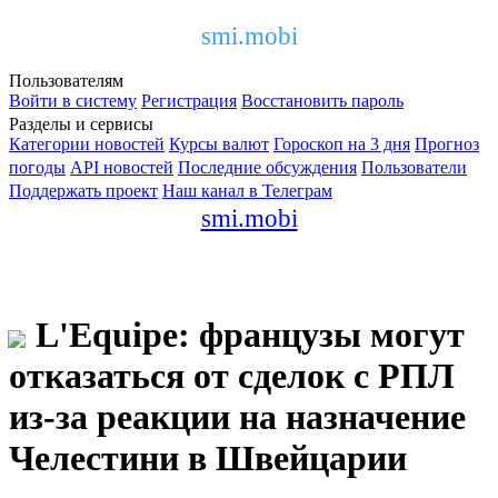
smi.mobi
Пользователям
Войти в систему
Регистрация
Восстановить пароль
Разделы и сервисы
Категории новостей
Курсы валют
Гороскоп на 3 дня
Прогноз
погоды
API новостей
Последние обсуждения
Пользователи
Поддержать проект
Наш канал в Телеграм
smi.mobi
L'Equipe: французы могут
отказаться от сделок с РПЛ
из-за реакции на назначение
Челестини в Швейцарии