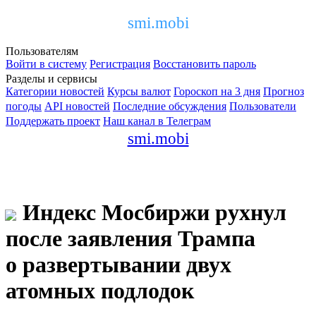
smi.mobi
Пользователям
Войти в систему
Регистрация
Восстановить пароль
Разделы и сервисы
Категории новостей
Курсы валют
Гороскоп на 3 дня
Прогноз
погоды
API новостей
Последние обсуждения
Пользователи
Поддержать проект
Наш канал в Телеграм
smi.mobi
Индекс Мосбиржи рухнул
после заявления Трампа
о развертывании двух
атомных подлодок