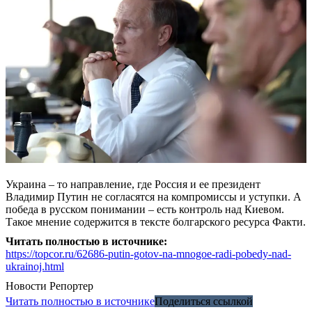
Украина – то направление, где Россия и ее президент
Владимир Путин не согласятся на компромиссы и уступки. А
победа в русском понимании – есть контроль над Киевом.
Такое мнение содержится в тексте болгарского ресурса Факти.
Читать полностью в источнике:
https://topcor.ru/62686-putin-gotov-na-mnogoe-radi-pobedy-nad-
ukrainoj.html
Новости
Репортер
Читать полностью в источнике
Поделиться ссылкой