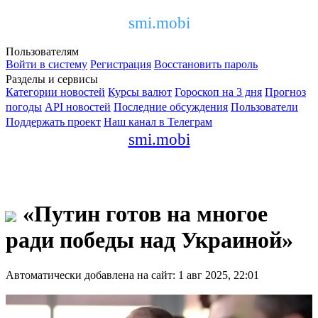
smi.mobi
Пользователям
Войти в систему
Регистрация
Восстановить пароль
Разделы и сервисы
Категории новостей
Курсы валют
Гороскоп на 3 дня
Прогноз
погоды
API новостей
Последние обсуждения
Пользователи
Поддержать проект
Наш канал в Телеграм
smi.mobi
«Путин готов на многое
ради победы над Украиной»
Автоматически добавлена на сайт: 1 авг 2025, 22:01