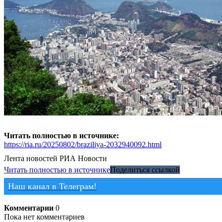
Читать полностью в источнике:
https://ria.ru/20250802/braziliya-2032940092.html
Лента новостей
РИА Новости
Читать полностью в источнике
Поделиться ссылкой
Наш канал в Телеграм!
Комментарии
0
Пока нет комментариев