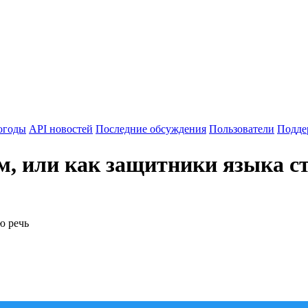
огоды
API новостей
Последние обсуждения
Пользователи
Подде
м, или как защитники языка с
ю речь