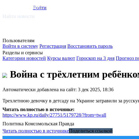
smi.mobi
Войти
Найти новости
Пользователям
Войти в систему
Регистрация
Восстановить пароль
Разделы и сервисы
Категории новостей
Курсы валют
Гороскоп на 3 дня
Прогноз п
Война с трёхлетним ребёнко
Автоматически добавлена на сайт: 3 дек 2025, 18:36
Трехлетнюю девочку в детсаду на Украине затравили за русску
Читать полностью в источнике:
https://www.kp.ru/daily/27751/5179728/?from=twall
Политика
Комсомольская Правда
Читать полностью в источнике
Поделиться ссылкой