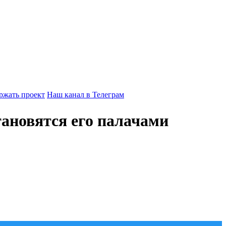
ржать проект
Наш канал в Телеграм
тановятся его палачами