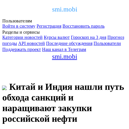
smi.mobi
Пользователям
Войти в систему
Регистрация
Восстановить пароль
Разделы и сервисы
Категории новостей
Курсы валют
Гороскоп на 3 дня
Прогноз
погоды
API новостей
Последние обсуждения
Пользователи
Поддержать проект
Наш канал в Телеграм
smi.mobi
Китай и Индия нашли путь
обхода санкций и
наращивают закупки
российской нефти