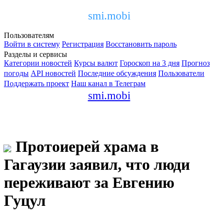
smi.mobi
Пользователям
Войти в систему
Регистрация
Восстановить пароль
Разделы и сервисы
Категории новостей
Курсы валют
Гороскоп на 3 дня
Прогноз
погоды
API новостей
Последние обсуждения
Пользователи
Поддержать проект
Наш канал в Телеграм
smi.mobi
Протоиерей храма в
Гагаузии заявил, что люди
переживают за Евгению
Гуцул