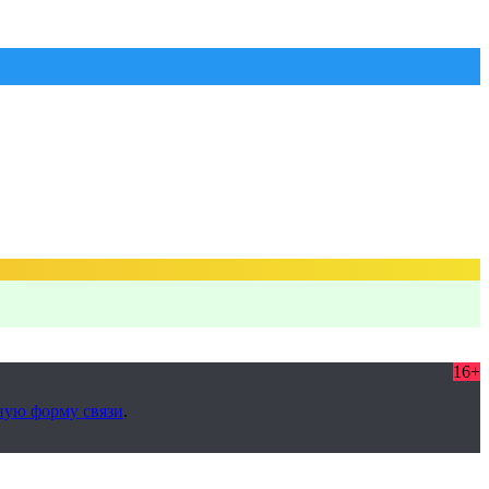
16+
ную форму связи
.