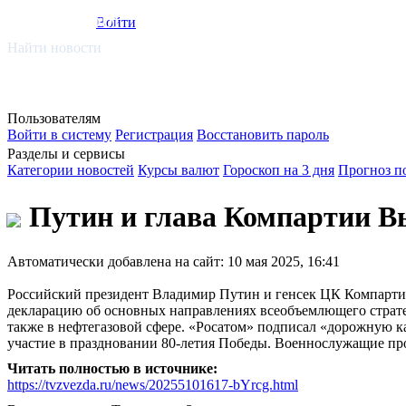
smi.mobi
Войти
Найти новости
Пользователям
Войти в систему
Регистрация
Восстановить пароль
Разделы и сервисы
Категории новостей
Курсы валют
Гороскоп на 3 дня
Прогноз п
Путин и глава Компартии Вь
Автоматически добавлена на сайт: 10 мая 2025, 16:41
Российский президент Владимир Путин и генсек ЦК Компартии
декларацию об основных направлениях всеобъемлющего стратеги
также в нефтегазовой сфере. «Росатом» подписал «дорожную ка
участие в праздновании 80-летия Победы. Военнослужащие пр
Читать полностью в источнике:
https://tvzvezda.ru/news/20255101617-bYrcg.html