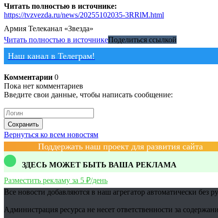
Читать полностью в источнике:
https://tvzvezda.ru/news/20255102035-3RRlM.html
Армия
Телеканал «Звезда»
Читать полностью в источнике
Поделиться ссылкой
Наш канал в Телеграм!
Комментарии
0
Пока нет комментариев
Введите свои данные, чтобы написать сообщение:
Сохранить
Вернуться ко всем новостям
Поддержать наш проект для развития сайта
ЗДЕСЬ МОЖЕТ БЫТЬ ВАША РЕКЛАМА
Разместить рекламу за 5 ₽/день
Все новости добавляются в наш агрегатор автоматически без р
Администрация ресурса не несет ответственности за содержани