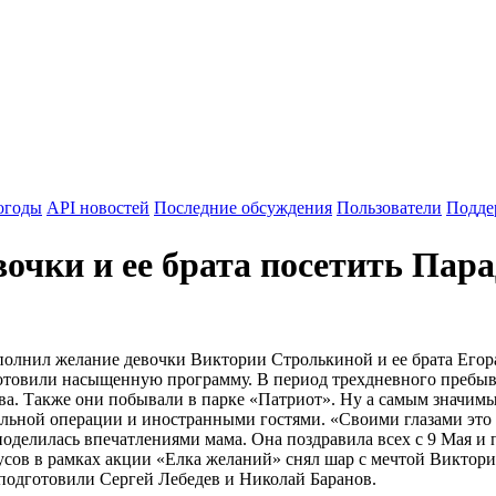
огоды
API новостей
Последние обсуждения
Пользователи
Подде
вочки и ее брата посетить Пар
лнил желание девочки Виктории Стролькиной и ее брата Егора
отовили насыщенную программу. В период трехдневного пребыв
ва. Также они побывали в парке «Патриот». Ну а самым значим
льной операции и иностранными гостями. «Своими глазами это ув
 поделилась впечатлениями мама. Она поздравила всех с 9 Мая и
ов в рамках акции «Елка желаний» снял шар с мечтой Виктории
подготовили Сергей Лебедев и Николай Баранов.