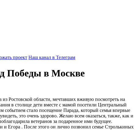
ржать проект
Наш канал в Телеграм
ад Победы в Москве
 из Ростовской области, мечтавших вживую посмотреть на
ания в столице дети вместе с мамой посетили Центральный
ым событием стало посещение Парада, который семья впервые
идеть, это очень здорово. Желаю всем оказаться, также, как и
 поблагодарила ветеранов за подаренное ими будущее.
 и Егора . После этого он лично позвонил семье Стролькиных