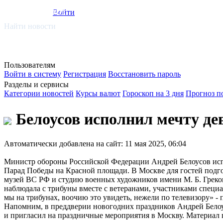
smi.mobi
Войти
Найти новости
Пользователям
Войти в систему
Регистрация
Восстановить пароль
Разделы и сервисы
Категории новостей
Курсы валют
Гороскоп на 3 дня
Прогноз п
Белоусов исполнил мечту де
Автоматически добавлена на сайт: 11 мая 2025, 06:04
Министр обороны Российской Федерации Андрей Белоусов испо
Парад Победы на Красной площади. В Москве для гостей подг
музей ВС РФ и студию военных художников имени М. Б. Греко
наблюдала с трибуны вместе с ветеранами, участниками специа
мы на трибунах, воочию это увидеть, нежели по телевизору» -
Напомним, в преддверии новогодних праздников Андрей Белоус
и пригласил на праздничные мероприятия в Москву. Материал 