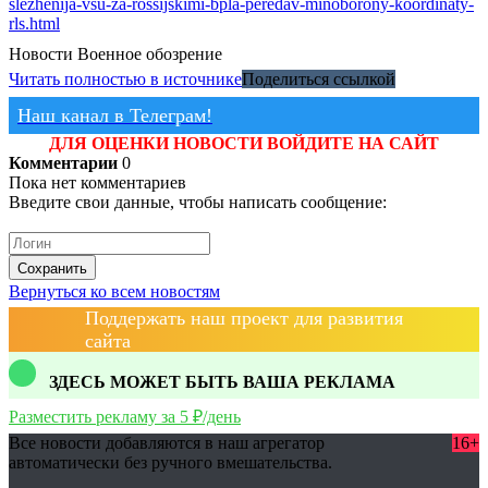
slezhenija-vsu-za-rossijskimi-bpla-peredav-minoborony-koordinaty-
rls.html
Новости
Военное обозрение
Читать полностью в источнике
Поделиться ссылкой
Наш канал в Телеграм!
ДЛЯ ОЦЕНКИ НОВОСТИ ВОЙДИТЕ НА САЙТ
Комментарии
0
Пока нет комментариев
Введите свои данные, чтобы написать сообщение:
Сохранить
Вернуться ко всем новостям
Поддержать наш проект для развития
сайта
ЗДЕСЬ МОЖЕТ БЫТЬ ВАША РЕКЛАМА
Разместить рекламу за 5 ₽/день
Все новости добавляются в наш агрегатор
16+
автоматически без ручного вмешательства.