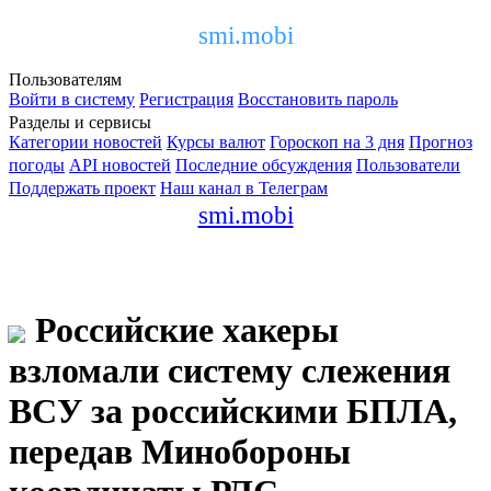
smi.mobi
Пользователям
Войти в систему
Регистрация
Восстановить пароль
Разделы и сервисы
Категории новостей
Курсы валют
Гороскоп на 3 дня
Прогноз
погоды
API новостей
Последние обсуждения
Пользователи
Поддержать проект
Наш канал в Телеграм
smi.mobi
Российские хакеры
взломали систему слежения
ВСУ за российскими БПЛА,
передав Минобороны