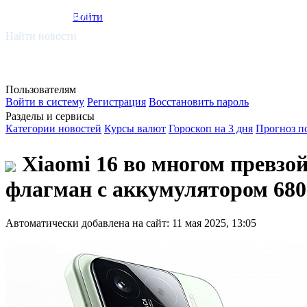
smi.mobi
Войти
Найти новости
Пользователям
Войти в систему
Регистрация
Восстановить пароль
Разделы и сервисы
Категории новостей
Курсы валют
Гороскоп на 3 дня
Прогноз п
Xiaomi 16 во многом превзо
флагман с аккумулятором 6800
Автоматически добавлена на сайт: 11 мая 2025, 13:05