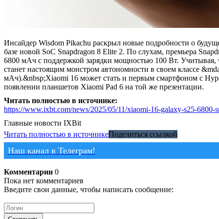
Инсайдер Wisdom Pikachu раскрыл новые подробности о будущем
базе новой SoC Snapdragon 8 Elite 2. По слухам, премьера Snap
6800 мАч с поддержкой зарядки мощностью 100 Вт. Учитывая, 
станет настоящим монстром автономности в своем классе &mdash
мАч).&nbsp;Xiaomi 16 может стать и первым смартфоном с Hyper
появлении планшетов Xiaomi Pad 6 на той же презентации.
Читать полностью в источнике:
https://www.ixbt.com/news/2025/05/11/xiaomi-16-galaxy-s25-6800-sn
Главные новости
IXBit
Читать полностью в источнике
Поделиться ссылкой
Наш канал в Телеграм!
Комментарии
0
Пока нет комментариев
Введите свои данные, чтобы написать сообщение: