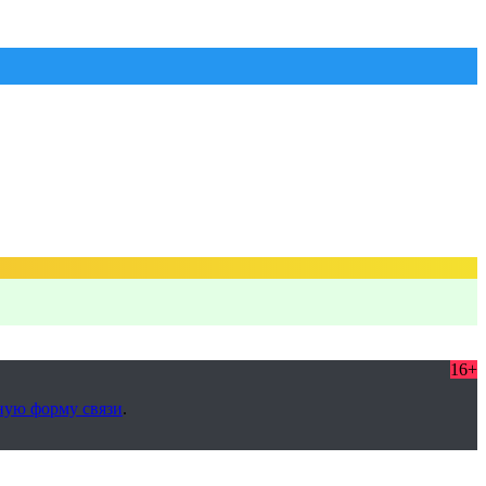
16+
ную форму связи
.