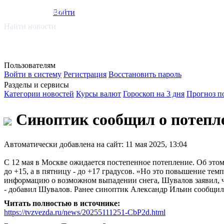
smi.mobi
Войти
Найти новости
Пользователям
Войти в систему
Регистрация
Восстановить пароль
Разделы и сервисы
Категории новостей
Курсы валют
Гороскоп на 3 дня
Прогноз п
Синоптик сообщил о потепле
Автоматически добавлена на сайт: 11 мая 2025, 13:04
С 12 мая в Москве ожидается постепенное потепление. Об этом
до +15, а в пятницу - до +17 градусов. «Но это повышение те
информацию о возможном выпадении снега, Шувалов заявил, что
- добавил Шувалов. Ранее синоптик Александр Ильин сообщил,
Читать полностью в источнике:
https://tvzvezda.ru/news/20255111251-CbP2d.html