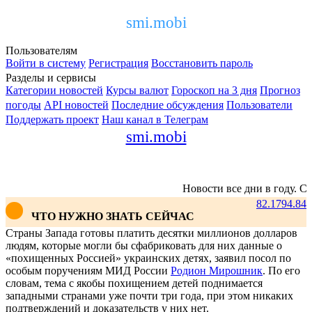
smi.mobi
Пользователям
Войти в систему
Регистрация
Восстановить пароль
Разделы и сервисы
Категории новостей
Курсы валют
Гороскоп на 3 дня
Прогноз
погоды
API новостей
Последние обсуждения
Пользователи
Поддержать проект
Наш канал в Телеграм
smi.mobi
Новости все дни в году. Со
82.17
94.84
ЧТО НУЖНО ЗНАТЬ СЕЙЧАС
Страны Запада готовы платить десятки миллионов долларов
людям, которые могли бы сфабриковать для них данные о
«похищенных Россией» украинских детях, заявил посол по
особым поручениям МИД России
Родион Мирошник
. По его
словам, тема с якобы похищением детей поднимается
западными странами уже почти три года, при этом никаких
подтверждений и доказательств у них нет.