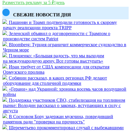
Разместить рекламу за 5 ₽/день
СВЕЖИЕ НОВОСТИ ДНЯ
Пашинян и Трамп подтвердили готовность к скорому
началу реализации проекта TRIPP
Зеленский объявил о договоренности с Трампом о
производстве систем Patriot
Bloomberg: Турция ограничит коммерческое судоходство в
Черном море
Плющенко: «Большая радость, что мы выходим
на международную арену. Все готовы выступать»
Иран требует от США компенсации для открытия
Ормузского пролива
Собянин рассказал, в каких регионах РФ делают
оборудование для столичной подземки
«Герани» над Украиной: хроника восемь часов воздушной
войны
Поддержка участников СВО, стабилизация на топливном
рынке: Володин рассказал о законах, вступающих в силу с
августа
В Сосновом Бору задержан мужчина, повредивший
памятник ради "проверки на прочность"
Шереметьево прокомментировал случай с выбежавшими