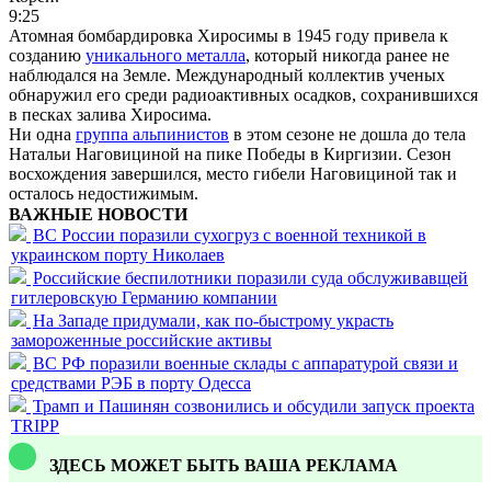
9:25
Атомная бомбардировка Хиросимы в 1945 году привела к
созданию
уникального металла
, который никогда ранее не
наблюдался на Земле. Международный коллектив ученых
обнаружил его среди радиоактивных осадков, сохранившихся
в песках залива Хиросима.
Ни одна
группа альпинистов
в этом сезоне не дошла до тела
Натальи Наговициной на пике Победы в Киргизии. Сезон
восхождения завершился, место гибели Наговициной так и
осталось недостижимым.
ВАЖНЫЕ НОВОСТИ
ВС России поразили сухогруз с военной техникой в
украинском порту Николаев
Российские беспилотники поразили суда обслуживавщей
гитлеровскую Германию компании
На Западе придумали, как по-быстрому украсть
замороженные российские активы
ВС РФ поразили военные склады с аппаратурой связи и
средствами РЭБ в порту Одесса
Трамп и Пашинян созвонились и обсудили запуск проекта
TRIPP
ЗДЕСЬ МОЖЕТ БЫТЬ ВАША РЕКЛАМА