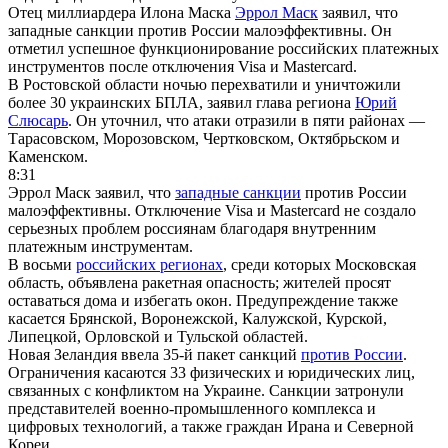
Отец миллиардера Илона Маска
Эррол Маск
заявил, что
западные санкции против России малоэффективны. Он
отметил успешное функционирование российских платежных
инструментов после отключения Visa и Mastercard.
В Ростовской области ночью перехватили и уничтожили
более 30 украинских БПЛА, заявил глава региона
Юрий
Слюсарь
. Он уточнил, что атаки отразили в пяти районах —
Тарасовском, Морозовском, Чертковском, Октябрьском и
Каменском.
8:31
Эррол Маск заявил, что
западные санкции
против России
малоэффективны. Отключение Visa и Mastercard не создало
серьезных проблем россиянам благодаря внутренним
платежным инструментам.
В восьми
российских регионах
, среди которых Московская
область, объявлена ракетная опасность; жителей просят
оставаться дома и избегать окон. Предупреждение также
касается Брянской, Воронежской, Калужской, Курской,
Липецкой, Орловской и Тульской областей.
Новая Зеландия ввела 35-й пакет санкций
против России
.
Ограничения касаются 33 физических и юридических лиц,
связанных с конфликтом на Украине. Санкции затронули
представителей военно-промышленного комплекса и
цифровых технологий, а также граждан Ирана и Северной
Кореи.