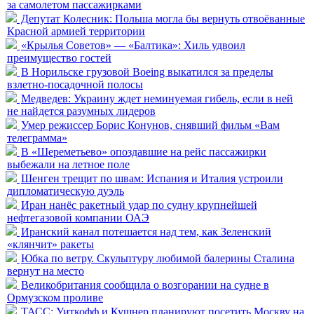
за самолетом пассажирками
Депутат Колесник: Польша могла бы вернуть отвоёванные
Красной армией территории
«Крылья Советов» — «Балтика»: Хиль удвоил
преимущество гостей
В Норильске грузовой Boeing выкатился за пределы
взлетно-посадочной полосы
Медведев: Украину ждет неминуемая гибель, если в ней
не найдется разумных лидеров
Умер режиссер Борис Конунов, снявший фильм «Вам
телеграмма»
В «Шереметьево» опоздавшие на рейс пассажирки
выбежали на летное поле
Шенген трещит по швам: Испания и Италия устроили
дипломатическую дуэль
Иран нанёс ракетный удар по судну крупнейшей
нефтегазовой компании ОАЭ
Иранский канал потешается над тем, как Зеленский
«клянчит» ракеты
Юбка по ветру. Скульптуру любимой балерины Сталина
вернут на место
Великобритания сообщила о возгорании на судне в
Ормузском проливе
ТАСС: Уиткофф и Кушнер планируют посетить Москву на