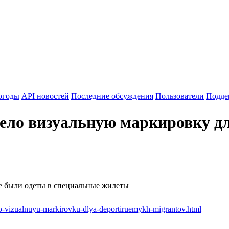
огоды
API новостей
Последние обсуждения
Пользователи
Подде
вело визуальную маркировку д
е были одеты в специальные жилеты
o-vizualnuyu-markirovku-dlya-deportiruemykh-migrantov.html