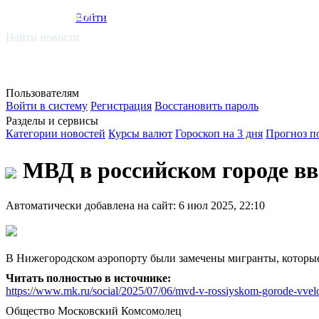
smi.mobi
Войти
Найти новости
Пользователям
Войти в систему
Регистрация
Восстановить пароль
Разделы и сервисы
Категории новостей
Курсы валют
Гороскоп на 3 дня
Прогноз п
МВД в российском городе в
Автоматически добавлена на сайт: 6 июл 2025, 22:10
В Нижегородском аэропорту были замечены мигранты, которы
Читать полностью в источнике:
https://www.mk.ru/social/2025/07/06/mvd-v-rossiyskom-gorode-vvel
Общество
Московский Комсомолец