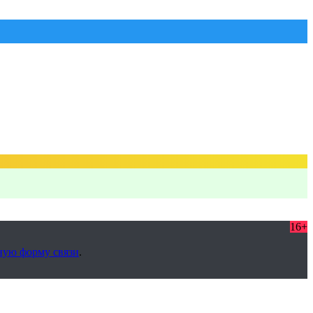
16+
ную форму связи
.