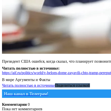
Президент США ошибся, когда сказал, что планирует позвони
Читать полностью в источнике:
https://aif.ru/politics/world/v-belom-dome-zayavili-chto-tramp-perep
В мире
Аргументы и Факты
Читать полностью в источнике
Поделиться ссылкой
Наш канал в Телеграм!
Комментарии
0
Пока нет комментариев