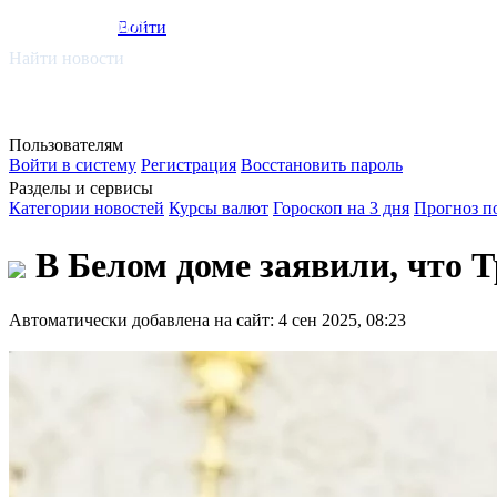
smi.mobi
Войти
Найти новости
Пользователям
Войти в систему
Регистрация
Восстановить пароль
Разделы и сервисы
Категории новостей
Курсы валют
Гороскоп на 3 дня
Прогноз п
В Белом доме заявили, что 
Автоматически добавлена на сайт: 4 сен 2025, 08:23