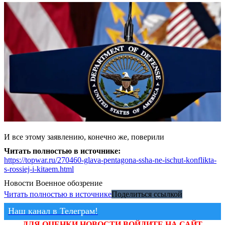
И все этому заявлению, конечно же, поверили
Читать полностью в источнике:
https://topwar.ru/270460-glava-pentagona-ssha-ne-ischut-konflikta-
s-rossiej-i-kitaem.html
Новости
Военное обозрение
Читать полностью в источнике
Поделиться ссылкой
Наш канал в Телеграм!
ДЛЯ ОЦЕНКИ НОВОСТИ ВОЙДИТЕ НА САЙТ