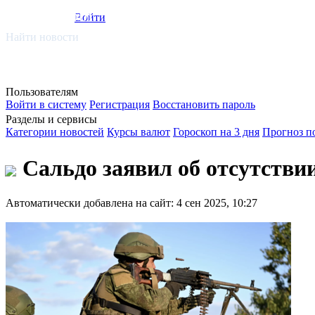
smi.mobi
Войти
Найти новости
Пользователям
Войти в систему
Регистрация
Восстановить пароль
Разделы и сервисы
Категории новостей
Курсы валют
Гороскоп на 3 дня
Прогноз п
Сальдо заявил об отсутстви
Автоматически добавлена на сайт: 4 сен 2025, 10:27