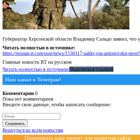
Губернатор Херсонской области Владимир Сальдо заявил, что 
Читать полностью в источнике:
https://russian.rt.com/ussr/news/1530117-saldo-vsu-antonovskii
Главные новости
RT на русском
Читать полностью в источнике
Поделиться ссылкой
Наш канал в Телеграм!
Комментарии
0
Пока нет комментариев
Введите свои данные, чтобы написать сообщение:
Сохранить
Вернуться ко всем новостям
Поддержать наш проект для развития сайта