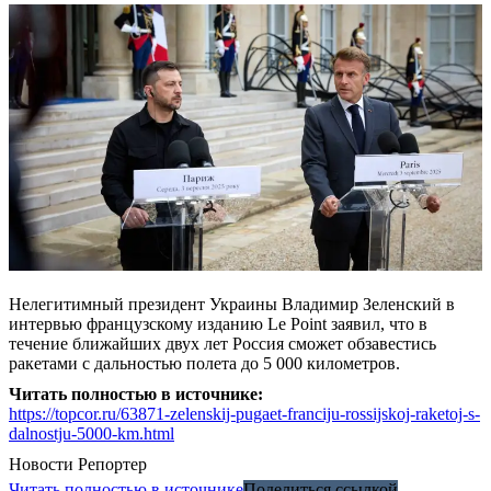
Нелегитимный президент Украины Владимир Зеленский в
интервью французскому изданию Le Point заявил, что в
течение ближайших двух лет Россия сможет обзавестись
ракетами с дальностью полета до 5 000 километров.
Читать полностью в источнике:
https://topcor.ru/63871-zelenskij-pugaet-franciju-rossijskoj-raketoj-s-
dalnostju-5000-km.html
Новости
Репортер
Читать полностью в источнике
Поделиться ссылкой