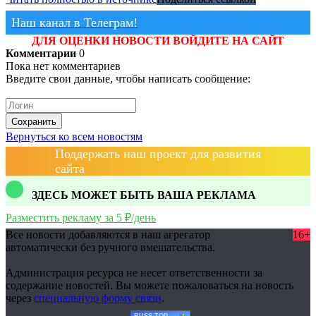
Наш канал в Телеграм!
ДЛЯ ОЦЕНКИ НОВОСТИ ВОЙДИТЕ НА САЙТ
Комментарии
0
Пока нет комментариев
Введите свои данные, чтобы написать сообщение:
Сохранить
Вернуться ко всем новостям
Поддержать наш проект для развития
сайта
ЗДЕСЬ МОЖЕТ БЫТЬ ВАША РЕКЛАМА
Разместить рекламу за 5 ₽/день
Все новости добавляются в наш агрегатор
16+
автоматически без ручного вмешательства.
Администрация ресурса не несет ответственности за
содержание новостей. Вы можете пожаловаться на новость
через
специальную форму связи
.