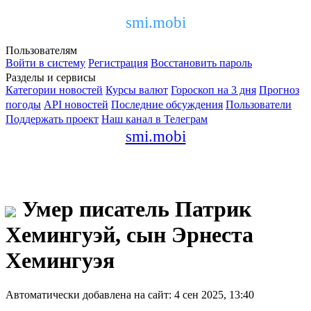
smi.mobi
Пользователям
Войти в систему
Регистрация
Восстановить пароль
Разделы и сервисы
Категории новостей
Курсы валют
Гороскоп на 3 дня
Прогноз
погоды
API новостей
Последние обсуждения
Пользователи
Поддержать проект
Наш канал в Телеграм
smi.mobi
Умер писатель Патрик
Хемингуэй, сын Эрнеста
Хемингуэя
Автоматически добавлена на сайт: 4 сен 2025, 13:40