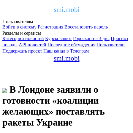
smi.mobi
Пользователям
Войти в систему
Регистрация
Восстановить пароль
Разделы и сервисы
Категории новостей
Курсы валют
Гороскоп на 3 дня
Прогноз
погоды
API новостей
Последние обсуждения
Пользователи
Поддержать проект
Наш канал в Телеграм
smi.mobi
В Лондоне заявили о
готовности «коалиции
желающих» поставлять
ракеты Украине