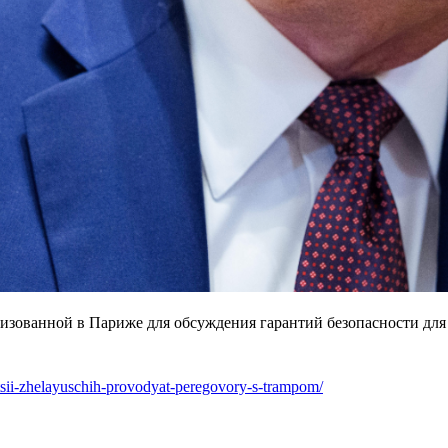
изованной в Париже для обсуждения гарантий безопасности для
itsii-zhelayuschih-provodyat-peregovory-s-trampom/