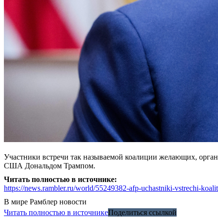
Участники встречи так называемой коалиции желающих, орган
США Дональдом Трампом.
Читать полностью в источнике:
https://news.rambler.ru/world/55249382-afp-uchastniki-vstrechi-koal
В мире
Рамблер новости
Читать полностью в источнике
Поделиться ссылкой