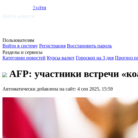
smi.mobi
Войти
Найти новости
Пользователям
Войти в систему
Регистрация
Восстановить пароль
Разделы и сервисы
Категории новостей
Курсы валют
Гороскоп на 3 дня
Прогноз п
AFP: участники встречи «к
Автоматически добавлена на сайт: 4 сен 2025, 15:59