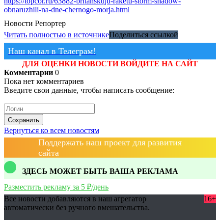
https://topcor.ru/63882-britanskuju-raketu-storm-shadow-
obnaruzhili-na-dne-chernogo-morja.html
Новости
Репортер
Читать полностью в источнике
Поделиться ссылкой
Наш канал в Телеграм!
ДЛЯ ОЦЕНКИ НОВОСТИ ВОЙДИТЕ НА САЙТ
Комментарии
0
Пока нет комментариев
Введите свои данные, чтобы написать сообщение:
Сохранить
Вернуться ко всем новостям
Поддержать наш проект для развития
сайта
ЗДЕСЬ МОЖЕТ БЫТЬ ВАША РЕКЛАМА
Разместить рекламу за 5 ₽/день
Все новости добавляются в наш агрегатор
16+
автоматически без ручного вмешательства.